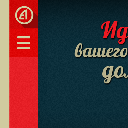
Ид
вашег
до