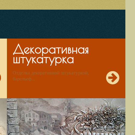
Декоративная
штукатурка
Отделка декоративной штукатуркой,
барельеф...