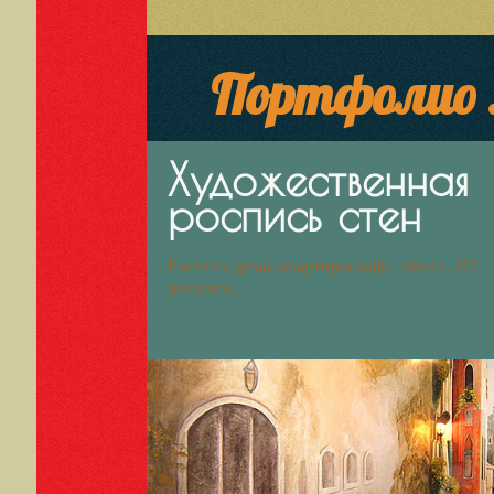
Портфолио .
Художественная
роспись стен
Роспись дома, квартиры,кафе, офиса. 3D
рисунки...