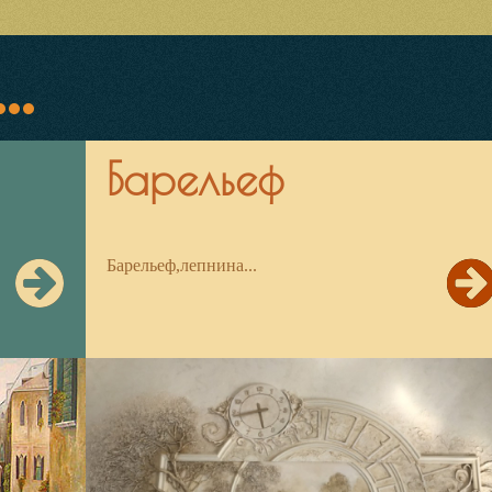
..
Барельеф
Барельеф,лепнина...