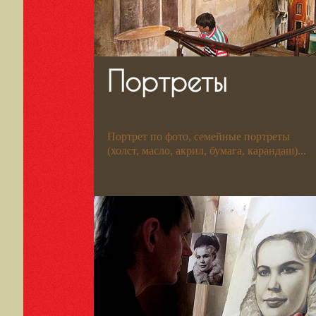
Портреты
Портрет по фото, семейные портреты
(холст, масло, акрил, бумага, карандаш)...