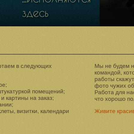
здесь
отаем в следующих
Мы не будем 
командой, кот
работы скажут
ре;
фото чужих об
штукатуркой помещений;
Работа для нас
и картины на заказ;
что хорошо по
ании;
клеты, визитки, календари
Живите красив