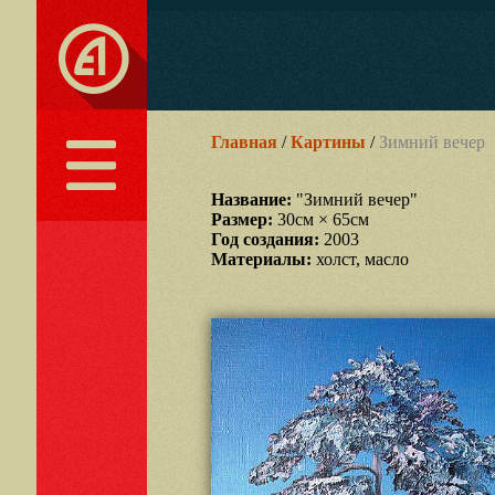
Главная
/
Картины
/
Зимний вечер
Название:
"Зимний вечер"
Размер:
30см × 65см
Год создания:
2003
Материалы:
холст, масло