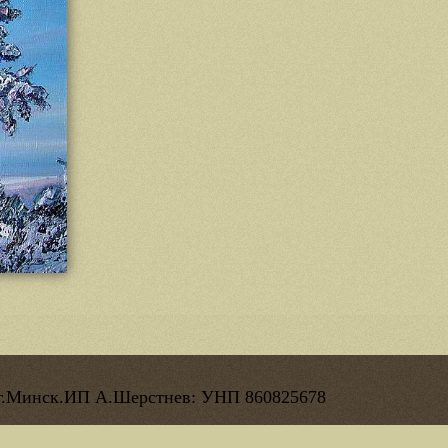
г.Минск.
ИП А.Шерстнев
: УНП 860825678